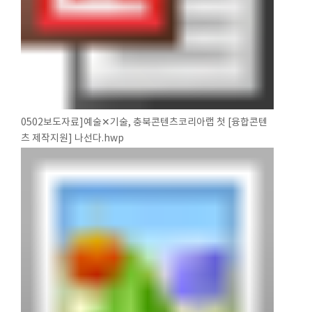
0502보도자료]예술✕기술, 충북콘텐츠코리아랩 첫 [융합콘텐
츠 제작지원] 나선다.hwp