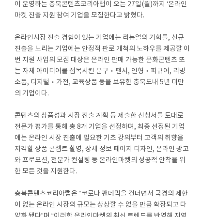
이 운영하는 충북콘텐츠코리아랩이 오는 27일(월)까지 ‘온라인
마켓 진출 지원’참여 기업을 모집한다고 밝혔다.
온라인시장 진출 경험이 있는 기업에는 리뉴얼의 기회를, 신규
진출을 노리는 기업에는 안정적 판로 개척의 노하우를 제공할 이
번 지원 사업의 모집 대상은 온라인 판매 가능한 문화콘텐츠 또
는 자체 아이디어를 접목시킨 문구‧팬시, 인형‧피규어, 리빙
소품, 디지털‧가전, 교육상품 등을 보유한 충북도내 5년 미만
의 기업이다.
콘텐츠의 상품성과 시장 진출 계획 등 제출한 신청서를 토대로
전문가 평가를 통해 총 8개 기업을 선정하며, 최종 선정된 기업
에는 온라인 시장 진출에 필요한 기초 강의부터 고객의 취향을
저격할 상품 콘셉트 촬영, 상세 정보 페이지 디자인, 온라인 광고
와 프로모션, 전문가 컨설팅 등 온라인마켓의 성공적 안착을 위
한 모든 것을 지원한다.
충북콘텐츠코리아랩은 “코로나 팬데믹을 건너면서 국경의 제한
이 없는 온라인 시장의 규모는 상상할 수 없을 만큼 확장되고 다
양화 됐다”며 “이러한 온라인마켓의 최신 트렌드를 반영해 지역