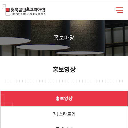
충북콘텐츠코리아랩
홍보마당
홍보영상
홍보영상
킥!스타트업