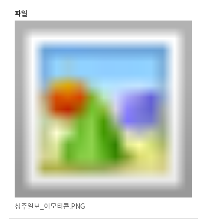
파일
청주일보_이모티콘.PNG