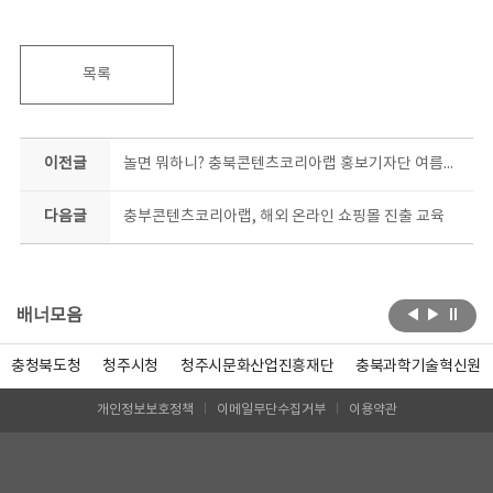
목록
이전글
놀면 뭐하니? 충북콘텐츠코리아랩 홍보기자단 여름방학 서포터즈 모집
다음글
충부콘텐츠코리아랩, 해외 온라인 쇼핑몰 진출 교육
배너모음
충청북도청
청주시청
청주시문화산업진흥재단
충북과학기술혁신원
개인정보보호정책
이메일무단수집거부
이용약관