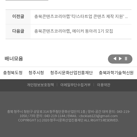
이전글
충북콘텐츠코리아랩'킥!스타트업 콘텐츠 제작 지원' 스타트
다음글
충북콘텐츠코리아랩, 메이커 동아리 1기 모집
배너모음
충청북도청
청주시청
청주시문화산업진흥재단
충북과학기술혁신원
개인정보보호정책
이메일무단수집거부
이용약관
충북 청주시 청원구 상당로 314 청주첨단문화산업단지 1층 / 장비-공간 대여 문의 : 043-219-
1050 / 기타 문의 : 043-219-1144 / EMAIL : cbcklab123@gmail.com
COPYRIGHT (c) 2020 청주시문화산업진흥재단 ALL RIGHTS RESERVED.