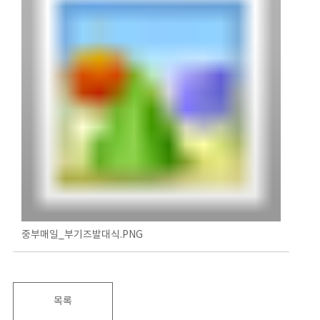
중부매일_부기즈발대식.PNG
목록