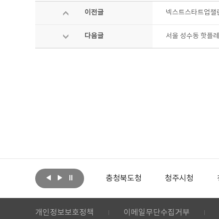
이전글
넥스트스타트업챌린지
다음글
서울 성수동 핫플레이
아랩
문화체육관광부
충청북도청
청주시청
개인정보보호정책
이메일무단수집거부