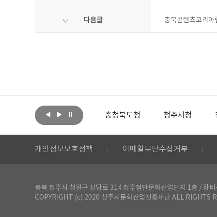
다음글
충북콘텐츠코리아랩
아랩
문화체육관광부
충청북도청
청주시청
개인정보보호정책
이메일무단수집거부
충북 청주시 청원구 상당로 314 청주첨단문화산업단지 1층 / 장비-공간 대여 문
COPYRIGHT (c) 2020 청주시문화산업진흥재단 ALL RIGHTS R