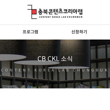
충북콘텐츠코리아랩
프로그램
신청하기
CB CKL 소식
CONTENT KOREA LAB CHUNGBUK