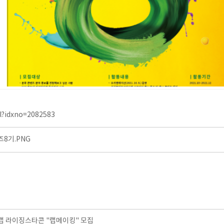
ml?idxno=2082583
8기.PNG
 라이징스타콘 "랩메이킹" 모집