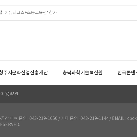
 '에듀테크쇼+초등교육전' 참가
청주시문화산업진흥재단
충북과학기술혁신원
한국콘텐
이용약관
의 : 043-219-1050 / 기타 문의 : 043-219-1144 / EMAIL : cbck
ESERVED.