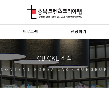
충북콘텐츠코리아랩
프로그램
신청하기
CB CKL 소식
CONTENT KOREA LAB CHUNGBUK