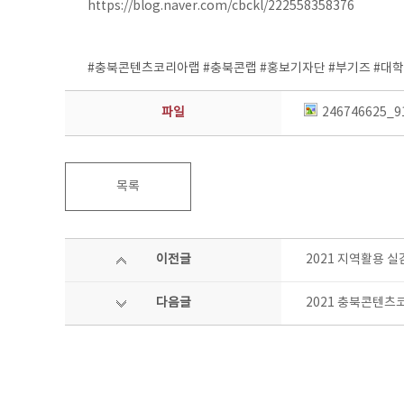
https://blog.naver.com/cbckl/222558358376
⠀
⠀
#충북콘텐츠코리아랩 #충북콘랩 #홍보기자단 #부기즈 #대학생 
파일
246746625_9
목록
이전글
2021 지역활용 
다음글
2021 충북콘텐츠