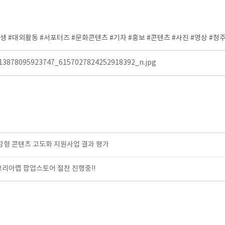
#대외활동 #서포터즈 #문화콘텐츠 #기자 #홍보 #콘텐츠 #사진 #영상 #청주
13878095923747_6157027824252918392_n.jpg
실감형 콘텐츠 고도화 지원사업 결과 평가
코리아랩 팝업스토어 절찬 진행중!!