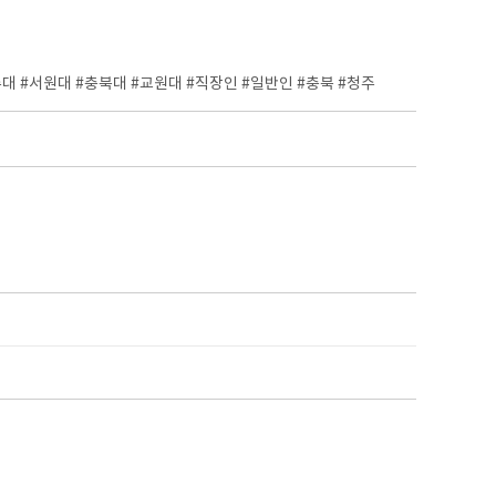
대 #서원대 #충북대 #교원대 #직장인 #일반인 #충북 #청주