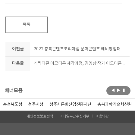
목록
이전글
2022 충북콘텐츠코리아랩 문화콘텐츠 예비창업패키지 결과물 공개
다음글
캐릭터콘 이모티콘 제작과정, 김영삼 작가 이모티콘 출시!
배너모음
충청북도청
청주시청
청주시문화산업진흥재단
충북과학기술혁신원
개인정보보호정책
이메일무단수집거부
이용약관