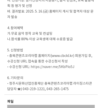
마. 선정기준: 참가신청서의 지원동기, 음악 관심도, 교육 활용계
획 등 평가 및 선정
바. 결과발표: 2025. 5. 16.(금) 홈페이지 게시 및 합격자 대상 문
자 발송
4. 참여혜택
가.무료 음악 창작 교육 및 컨설팅
나.참석률 80% 이상 교육생에 대해 수료증 발급
5. 신청방법
◦ 충북콘텐츠코리아랩 홈페이지(www.cbckl.kr) 회원가입 후,
수강신청 URL 접속을 통한 수강신청서 작성
◦ 수강신청 URL:
https://naver.me/5KbPIo5J
6. 기타문의
◦ 청주시문화산업진흥재단 충북콘텐츠코리아랩 라이징스타콘
담당자 ☎) 043-219-1221, 043-265-1475
파일