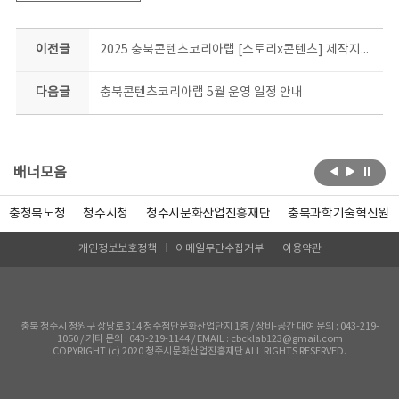
이전글
2025 충북콘텐츠코리아랩 [스토리x콘텐츠] 제작지원사업 최종 합격자 안내
다음글
충북콘텐츠코리아랩 5월 운영 일정 안내
배너모음
충청북도청
청주시청
청주시문화산업진흥재단
충북과학기술혁신원
개인정보보호정책
이메일무단수집거부
이용약관
충북 청주시 청원구 상당로 314 청주첨단문화산업단지 1층 / 장비-공간 대여 문의 : 043-219-
1050 / 기타 문의 : 043-219-1144 / EMAIL : cbcklab123@gmail.com
COPYRIGHT (c) 2020 청주시문화산업진흥재단 ALL RIGHTS RESERVED.