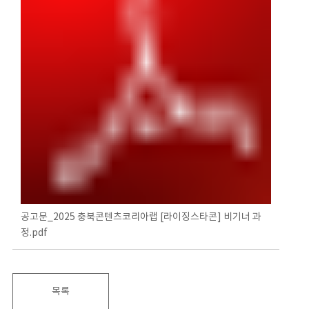
공고문_2025 충북콘텐츠코리아랩 [라이징스타콘] 비기너 과
정.pdf
목록