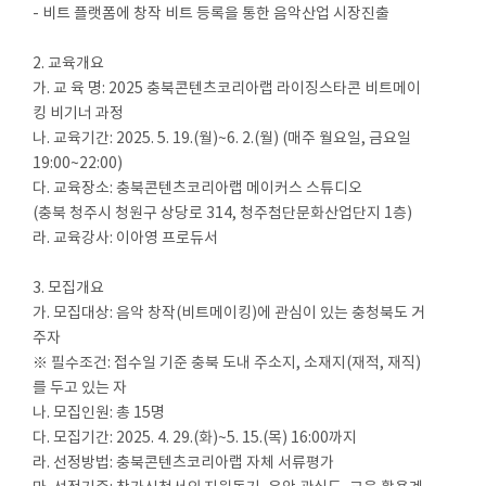
- 비트 플랫폼에 창작 비트 등록을 통한 음악산업 시장진출
2. 교육개요
가. 교 육 명: 2025 충북콘텐츠코리아랩 라이징스타콘 비트메이
킹 비기너 과정
나. 교육기간: 2025. 5. 19.(월)~6. 2.(월) (매주 월요일, 금요일
19:00~22:00)
다. 교육장소: 충북콘텐츠코리아랩 메이커스 스튜디오
(충북 청주시 청원구 상당로 314, 청주첨단문화산업단지 1층)
라. 교육강사: 이아영 프로듀서
3. 모집개요
가. 모집대상: 음악 창작(비트메이킹)에 관심이 있는 충청북도 거
주자
※ 필수조건: 접수일 기준 충북 도내 주소지, 소재지(재적, 재직)
를 두고 있는 자
나. 모집인원: 총 15명
다. 모집기간: 2025. 4. 29.(화)~5. 15.(목) 16:00까지
라. 선정방법: 충북콘텐츠코리아랩 자체 서류평가