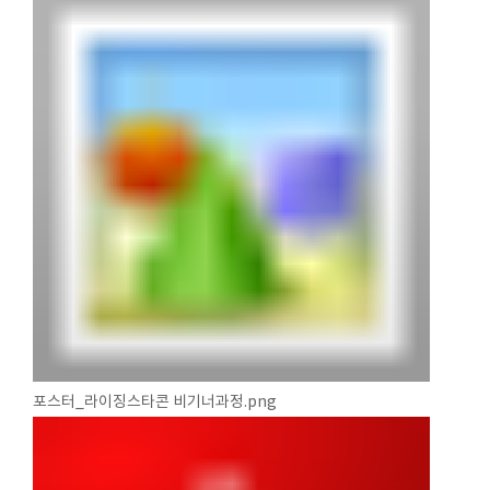
포스터_라이징스타콘 비기너과정.png