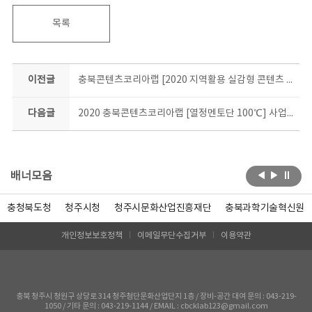
목록
이전글
충북콘텐츠코리아랩 [2020 지역활용 실감형 콘텐츠 제작 지원사업] 공고
다음글
2020 충북콘텐츠코리아랩 [열정멘토단 100℃] 사업 공고
배너모음
충청북도청
청주시청
청주시문화산업진흥재단
충북과학기술혁신원
개인정보보호정책
이메일무단수집거부
이용약관
충북 청주시 청원구 상당로 314 청주첨단문화산업단지 1층 / 장비-공간 대여 문의 : 043-219-
1050 / 기타 문의 : 043-219-1144 / EMAIL : cbcklab123@gmail.com