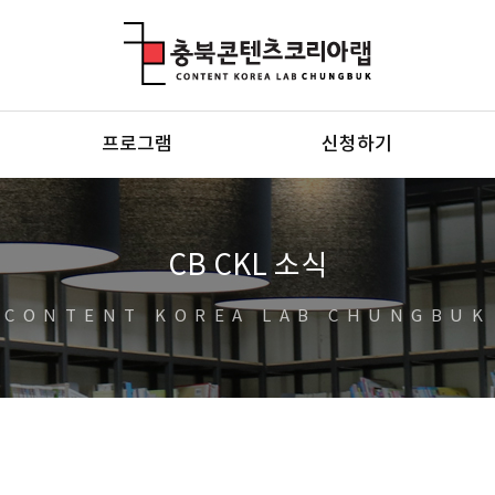
충북콘텐츠코리아랩
프로그램
신청하기
CB CKL 소식
CONTENT KOREA LAB CHUNGBUK