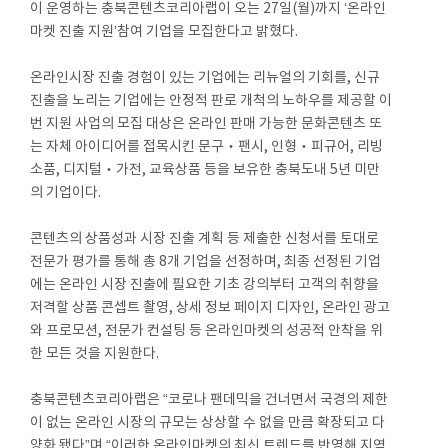
이 운영하는 충북콘텐츠코리아랩이 오는 27일(월)까지 ‘온라인
마켓 진출 지원’참여 기업을 모집한다고 밝혔다.
온라인시장 진출 경험이 있는 기업에는 리뉴얼의 기회를, 신규
진출을 노리는 기업에는 안정적 판로 개척의 노하우를 제공할 이
번 지원 사업의 모집 대상은 온라인 판매 가능한 문화콘텐츠 또
는 자체 아이디어를 접목시킨 문구‧팬시, 인형‧피규어, 리빙
소품, 디지털‧가전, 교육상품 등을 보유한 충북도내 5년 미만
의 기업이다.
콘텐츠의 상품성과 시장 진출 계획 등 제출한 신청서를 토대로
전문가 평가를 통해 총 8개 기업을 선정하며, 최종 선정된 기업
에는 온라인 시장 진출에 필요한 기초 강의부터 고객의 취향을
저격할 상품 콘셉트 촬영, 상세 정보 페이지 디자인, 온라인 광고
와 프로모션, 전문가 컨설팅 등 온라인마켓의 성공적 안착을 위
한 모든 것을 지원한다.
충북콘텐츠코리아랩은 “코로나 팬데믹을 건너면서 국경의 제한
이 없는 온라인 시장의 규모는 상상할 수 없을 만큼 확장되고 다
양화 됐다”며 “이러한 온라인마켓의 최신 트렌드를 반영해 지역