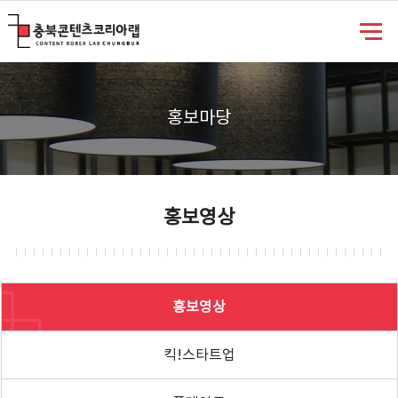
충북콘텐츠코리아랩
홍보마당
홍보영상
홍보영상
킥!스타트업