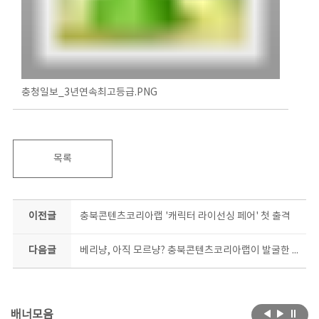
충청일보_3년연속최고등급.PNG
목록
이전글
충북콘텐츠코리아랩 '캐릭터 라이선싱 페어' 첫 출격
다음글
베리냥, 아직 모르냥? 충북콘텐츠코리아랩이 발굴한 캐릭터, 승승장구!
배너모음