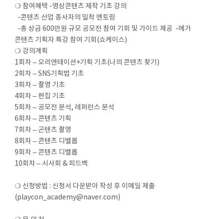
❍ 참여혜택 -영상콘텐츠 제작 기초 강의
-콘텐츠 산업 종사자의 밀착 멘토링
-총 상금 600만원 규모 공모전 참여 기회 및 가이드 제공 -메가
콘텐츠 기획자 특강 참여 기회(쇼케이스)
❍ 강의계획
1회차 – 오리엔테이션+기획 기초(나의 콘텐츠 찾기)
2회차 – SNS기획법 기초
3회차 – 촬영 기초
4회차 – 편집 기초
5회차 – 공모전 분석, 레퍼런스 분석
6회차 – 콘텐츠 기획
7회차 – 곤텐츠 촬영
8회차 – 콘텐츠 디벨롭
9회차 – 콘텐츠 디벨롭
10회차 – 시사회 & 피드백
❍ 신청방법 : 신청서 다운받아 작성 후 이메일 제출
(playcon_academy@naver.com)