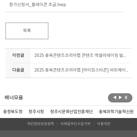
참가신청서_플레이콘 초급.hwp
목록
이전글
2025 충북콘텐츠코리아랩 콘텐츠 액셀러레이팅 빌드 업(Build up) 컨설팅 지원기업 모집
다음글
2025 충북콘텐츠코리아랩 [라이징스타콘] 비트메이킹 심화 과정 교육생 모집 공고
배너모음
충청북도청
청주시청
청주시문화산업진흥재단
충북과학기술혁신원
개인정보보호정책
이메일무단수집거부
이용약관