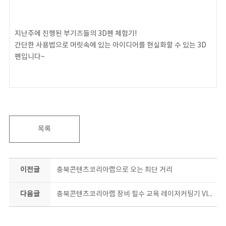
지난주에 진행된 부기즈들의 3D펜 체험기!
간단한 사용법으로 머릿속에 있는 아이디어를 현실화할 수 있는 3D
펜입니다~
너무 너무 체험해보고 싶으시다고요!?
바로 충북콘텐츠코리아랩의 [LAB TOUR]를 통해 여러분의 궁금증
을 해소해보세요!
목록
랩 시설·장비 뿐만아니라 3D펜, 레이저커팅 등을 체험할 수 있는 메
이커 문화 체험 프로그램까지~~
이전글
충북콘텐츠코리아랩으로 오는 최단 거리
다음글
충북콘텐츠코리아랩 장비 필수 교육 레이저커팅기 Vlog
이 모든 게 무료로 진행되고 있으니 자세한 사항은 충북콘텐츠코리아
랩 홈페이지(www.cbckl.kr)에서 확인해주세요!