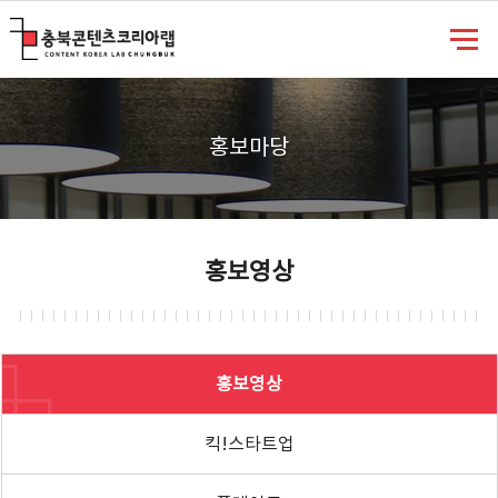
충북콘텐츠코리아랩
홍보마당
홍보영상
홍보영상
킥!스타트업