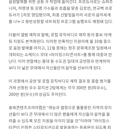
음원발매를 위한 공동 곡 작업에 들어간다. 프로듀서로는 슈퍼주
니어, 허영생 등 유명 가수들과 호흡을 맞춘 김호연, 연규백 프로
듀서가 1차로 영입됐으며, 최종 선발팀들끼리 서로의 음악세계
를 나누고 동반성장할 네트워킹 프로그램 송캠프도 예정돼 있다.
더불어 앨범 제작과 발매, 로컬 뮤직비디오 제작 등의 홍보·마케
팅 지원도 본격화된다. 이러한 전폭적인 지원아래 올 10월 중으
로 음원 발매를 마치고, 11월 중에는 청주 문화제조창 일원에서
개최되는 쇼케이스 무대 <라이징스타콘서트>를 통해 대중과 만
난다. 이어 연말에는 홍대 등 수도권 일대의 공연장과 연계하여
보다 더 넓은 무대에서 자신들만의 음악을 선보이게 된다.
이 과정에서 공연 및 로컬 뮤직비디오 제작 결과 등 종합 평가를
거쳐 선정된 우수 뮤지션 2팀에게는 각각 300만 원(최우수),
200만 원(우수)의 상금도 주어진다.
충북콘텐츠코리아랩은 “재능과 열정으로 똘똘뭉친 지역의 뮤지
션들이 보다 큰 무대에서 더 많은 팬들에게 자신들의 음악을 들
려줄 수 있도록 모든 지원을 아끼지 않을 것"이라며 "라이징스
타콘이 진정한 스타뮤지션으로 발돋움하는 등용문이 되도록 최