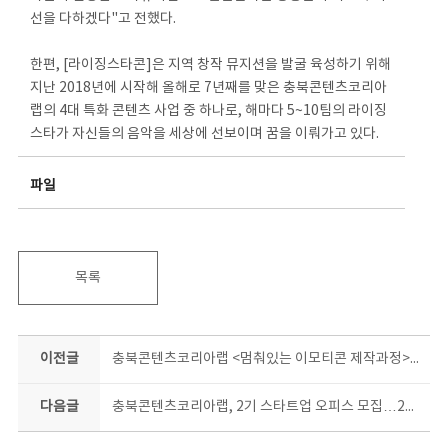
선을 다하겠다"고 전했다.
한편, [라이징스타콘]은 지역 창작 뮤지션을 발굴 육성하기 위해
지난 2018년에 시작해 올해로 7년째를 맞은 충북콘텐츠코리아
랩의 4대 특화 콘텐츠 사업 중 하나로, 해마다 5~10팀의 라이징
스타가 자신들의 음악을 세상에 선보이며 꿈을 이뤄가고 있다.
파일
목록
이전글
충북콘텐츠코리아랩 <멈춰있는 이모티콘 제작과정> ‘곰곰희 생각할수록’배워보고 싶네!
다음글
충북콘텐츠코리아랩, 2기 스타트업 오피스 모집…23일까지