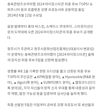
충북콘텐츠코리아랩 2024 라이징스타콘 최종 후보 TOP5! 슈
퍼주니어 등과 호흡맞춘 유명 프로듀서와 공동작업 돌입
2024년 6월 12일 수요일
음원 발매부터 홍대 버스킹, 쇼케이스 무대까지...스타뮤지션으
로의 도약대에 오른 2024 라이징스타콘의 최종 후보가 공개됐
다.
청주시가 주관하고 청주시문화산업진흥재단(대표이사 변광섭)
이 운영하는 충북콘텐츠코리아랩이 [2024 라이징스타콘] 올해
의 뮤지션 최종 후보 5팀을 선정해 발표했다.
경쟁률 4대 1을 기록한 현장 오디션을 뚫고 선정된 최종 후보
TOP5의 주인공은 ▲APM(힙합 분야), ▲Hyunooble(R&B 분
야), ▲illgot(록 분야), ▲SUNYO(밴드 분야), ▲멜팅코드(인디
록 분야)로, 각각 자신들의 창작 신곡 무대를 통해 대중성과 음악
적 역량, 발전 가능성 등을 입증하며 심사단을 놀라게 했다.
최종 선발된 5팀은 이달부터 곧바로 유명 프로듀서 및 세션들과