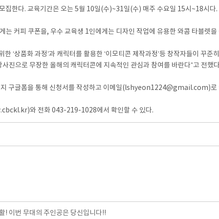
한다. 교육기간은 오는 5월 10일(수)~31일(수) 매주 수요일 15시~18시다.
게는 커피 쿠폰을, 우수 교육생 1인에게는 디자인 작업에 유용한 와콤 타블렛을
한 ‘상품화 과정’과 캐릭터를 활용한 ‘이모티콘 제작과정’등 창작자들이 꾸준히
강사진으로 무장한 올해의 캐릭터콘에 지속적인 관심과 참여를 바란다”고 전했다
지 구글폼을 통해 신청서를 작성하고 이메일(lshyeon1224@gmail.com)
l.kr)와 전화 043-219-1028에서 확인할 수 있다.
! 이번 무대의 주인공은 당신입니다!!