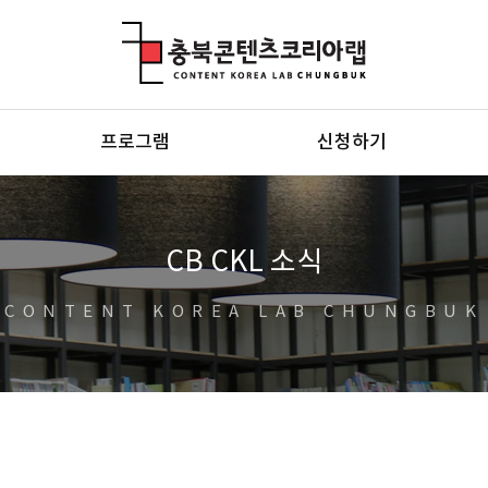
충북콘텐츠코리아랩
프로그램
신청하기
CB CKL 소식
CONTENT KOREA LAB CHUNGBUK