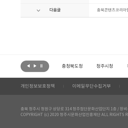
다음글
충북콘텐츠코리아랩
아랩
문화체육관광부
충청북도청
청주시청
개인정보보호정책
이메일무단수집거부
충북 청주시 청원구 상당로 314 청주첨단문화산업단지 1층 / 장비-공간 대여 문
COPYRIGHT (c) 2020 청주시문화산업진흥재단 ALL RIGHTS R