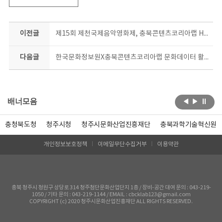
이전글
제15회 제천국제음악영화제, 충북콘텐츠코리아랩 HOT BOOTH
다음글
한국문화정보원X충북콘텐츠코리아랩 문화데이터 활용 창업교육 스타트!
배너모음
충청북도청
청주시청
청주시문화산업진흥재단
충북과학기술혁신원
개인정보보호정책
이메일무단수집거부
이용약관
충북 청주시 청원구 상당로 314 청주첨단문화산업단지 1층 / 장비-공간 대여 문의 : 043-219-
1050 / 기타 문의 : 043-219-1144 / EMAIL : cbcklab123@gmail.com
COPYRIGHT (c) 2020 청주시문화산업진흥재단 ALL RIGHTS RESERVED.