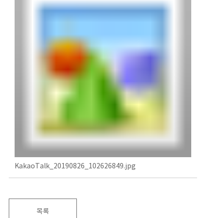
KakaoTalk_20190826_102626849.jpg
목록