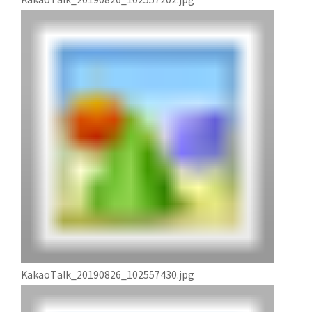
KakaoTalk_20190826_102557202.jpg
KakaoTalk_20190826_102557430.jpg