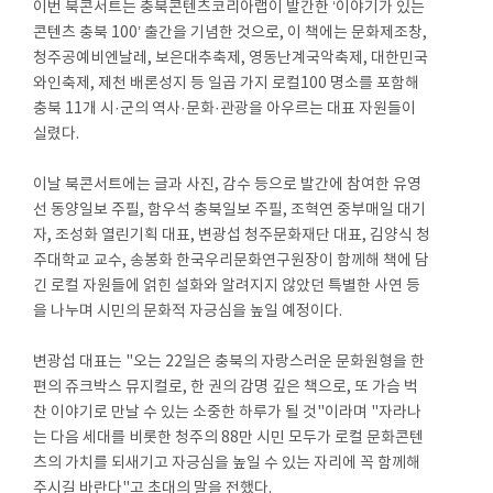
이번 북콘서트는 충북콘텐츠코리아랩이 발간한 ‘이야기가 있는
콘텐츠 충북 100’ 출간을 기념한 것으로, 이 책에는 문화제조창,
청주공예비엔날레, 보은대추축제, 영동난계국악축제, 대한민국
와인축제, 제천 배론성지 등 일곱 가지 로컬100 명소를 포함해
충북 11개 시·군의 역사·문화·관광을 아우르는 대표 자원들이
실렸다.
이날 북콘서트에는 글과 사진, 감수 등으로 발간에 참여한 유영
선 동양일보 주필, 함우석 충북일보 주필, 조혁연 중부매일 대기
자, 조성화 열린기획 대표, 변광섭 청주문화재단 대표, 김양식 청
주대학교 교수, 송봉화 한국우리문화연구원장이 함께해 책에 담
긴 로컬 자원들에 얽힌 설화와 알려지지 않았던 특별한 사연 등
을 나누며 시민의 문화적 자긍심을 높일 예정이다.
변광섭 대표는 "오는 22일은 충북의 자랑스러운 문화원형을 한
편의 쥬크박스 뮤지컬로, 한 권의 감명 깊은 책으로, 또 가슴 벅
찬 이야기로 만날 수 있는 소중한 하루가 될 것"이라며 "자라나
는 다음 세대를 비롯한 청주의 88만 시민 모두가 로컬 문화콘텐
츠의 가치를 되새기고 자긍심을 높일 수 있는 자리에 꼭 함께해
주시길 바란다"고 초대의 말을 전했다.