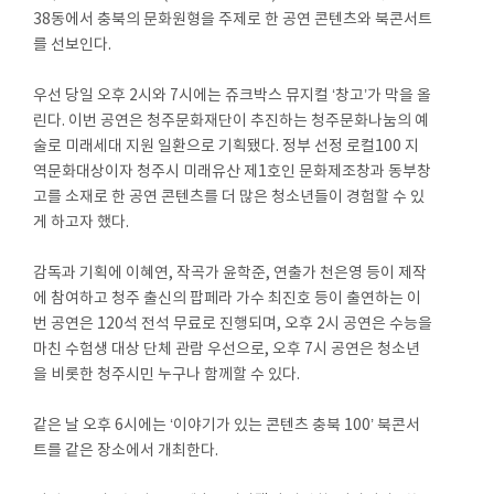
38동에서 충북의 문화원형을 주제로 한 공연 콘텐츠와 북콘서트
를 선보인다.
우선 당일 오후 2시와 7시에는 쥬크박스 뮤지컬 ‘창고’가 막을 올
린다. 이번 공연은 청주문화재단이 추진하는 청주문화나눔의 예
술로 미래세대 지원 일환으로 기획됐다. 정부 선정 로컬100 지
역문화대상이자 청주시 미래유산 제1호인 문화제조창과 동부창
고를 소재로 한 공연 콘텐츠를 더 많은 청소년들이 경험할 수 있
게 하고자 했다.
감독과 기획에 이혜연, 작곡가 윤학준, 연출가 천은영 등이 제작
에 참여하고 청주 출신의 팝페라 가수 최진호 등이 출연하는 이
번 공연은 120석 전석 무료로 진행되며, 오후 2시 공연은 수능을
마친 수험생 대상 단체 관람 우선으로, 오후 7시 공연은 청소년
을 비롯한 청주시민 누구나 함께할 수 있다.
같은 날 오후 6시에는 ‘이야기가 있는 콘텐츠 충북 100’ 북콘서
트를 같은 장소에서 개최한다.