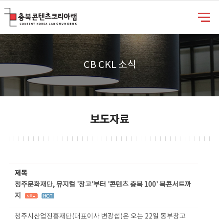
충북콘텐츠코리아랩
CB CKL 소식
보도자료
보도자료 상세보기 - 제목, 담당부서, 담당자, 담당연락처, 내용, 첨부파일 정보 제공
제목
청주문화재단, 뮤지컬 '창고'부터 '콘텐츠 충북 100' 북콘서트까
지
청주시산업진흥재단(대표이사 변광섭)은 오는 22일 동부창고