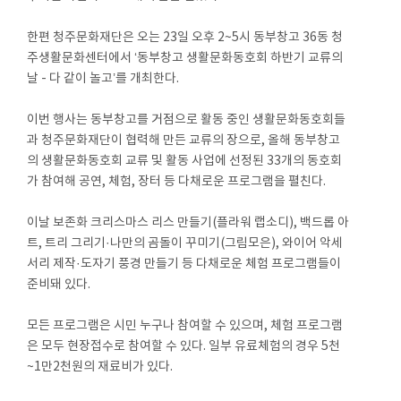
한편 청주문화재단은 오는 23일 오후 2~5시 동부창고 36동 청
주생활문화센터에서 ‘동부창고 생활문화동호회 하반기 교류의
날 - 다 같이 놀고’를 개최한다.
이번 행사는 동부창고를 거점으로 활동 중인 생활문화동호회들
과 청주문화재단이 협력해 만든 교류의 장으로, 올해 동부창고
의 생활문화동호회 교류 및 활동 사업에 선정된 33개의 동호회
가 참여해 공연, 체험, 장터 등 다채로운 프로그램을 펼친다.
이날 보존화 크리스마스 리스 만들기(플라워 랩소디), 백드롭 아
트, 트리 그리기·나만의 곰돌이 꾸미기(그림모은), 와이어 악세
서리 제작·도자기 풍경 만들기 등 다채로운 체험 프로그램들이
준비돼 있다.
모든 프로그램은 시민 누구나 참여할 수 있으며, 체험 프로그램
은 모두 현장접수로 참여할 수 있다. 일부 유료체험의 경우 5천
~1만2천원의 재료비가 있다.