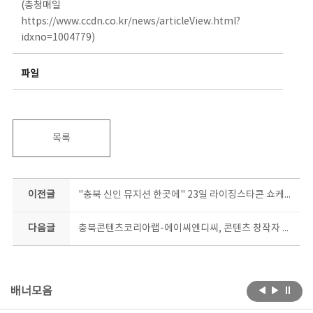
(충청매일
https://www.ccdn.co.kr/news/articleView.html?
idxno=1004779)
파일
목록
이전글
"충북 신인 뮤지션 한곳에" 23일 라이징스타콘 쇼케이스
다음글
충북콘텐츠코리아랩-에이씨엔디씨, 콘텐츠 창작자 육성 업무협약
배너모음