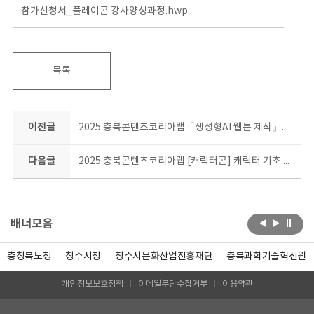
참가신청서_플레이콘 강사양성과정.hwp
목록
이전글
2025 충북콘텐츠코리아랩「생성형AI 웹툰 제작」교육 수강생 모집공고
다음글
2025 충북콘텐츠코리아랩 [캐릭터콘] 캐릭터 기초 창작과정 합격자 안내
배너모음
충청북도청
청주시청
청주시문화산업진흥재단
충북과학기술혁신원
개인정보보호정책
이메일무단수집거부
이용약관