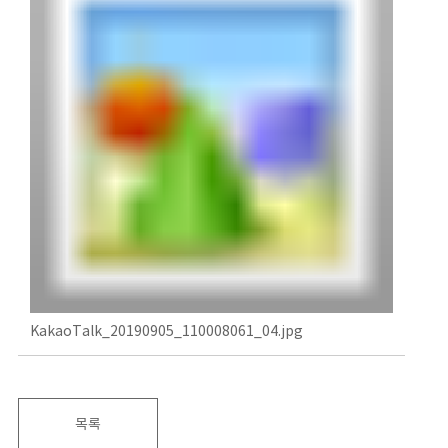
KakaoTalk_20190905_110008061_04.jpg
목록