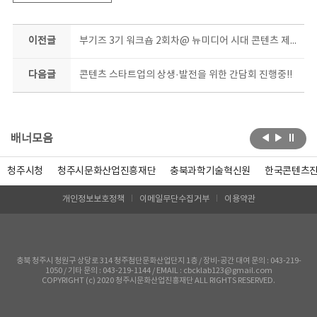
이전글
부기즈 3기 워크숍 2회차@ 뉴미디어 시대 콘텐츠 제작 강의
다음글
콘텐츠 스타트업의 상생·발전을 위한 간담회 진행중!!
배너모음
청주시청
청주시문화산업진흥재단
충북과학기술혁신원
한국콘텐츠
개인정보보호정책
이메일무단수집거부
이용약관
충북 청주시 청원구 상당로 314 청주첨단문화산업단지 1층 / 장비-공간 대여 문의 : 043-219-
1050 / 기타 문의 : 043-219-1144 / EMAIL : cbcklab123@gmail.com
COPYRIGHT (c) 2020 청주시문화산업진흥재단 ALL RIGHTS RESERVED.