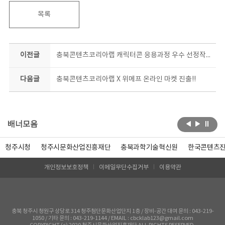
목록
이전글
충북콘텐츠코리아랩 캐릭터콘 응용과정 우수 선정작!! 대박!!
다음글
충북콘텐츠코리아랩 X 위메프 온라인 마켓 진출!!
배너모음
청주시청
청주시문화산업진흥재단
충북과학기술혁신원
한국콘텐츠
개인정보보호정책
이메일무단수집거부
이용약관
충북 청주시 청원구 상당로 314 청주첨단문화산업단지 1층 / 장비-공간 대여 문의 : 043-219-
1050 / 기타 문의 : 043-219-1144 / EMAIL : cbcklab123@gmail.com