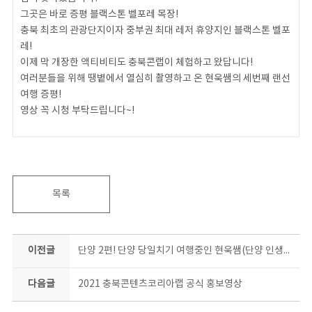
그곳은 바로 증평 블랙스톤 벨포레 목장!
충북 최초의 관광단지이자 중부권 최대 레저 휴양지인 블랙스톤 벨포
레!
이제 막 개장한 액티비티도 충북콘랩이 체험하고 왔답니다!
여러분들을 위해 땡볕에서 열심히 촬영하고 온 현욱쌤의 세번째 랜선
여행 증평!
영상 꼭 시청 부탁드립니다~!
01:09 익스트림 루지 레이싱
03:42 사계절 썰매장
04:56 남도예담 떡갈비 맛집
목록
06:12 벨포레 놀이동산
06:19 미니 골프장
07:00 마리나 클럽-요트 체험
이전글
단양 2편! 단양 당일치기 여행중인 현욱쌤(단양 인생샷 장소부터 먹방까지!)
07:36 마리나 클럽-제트보트
09:08 벨포레 목장
다음글
2021 충북콘텐츠코리아랩 공식 홍보영상
11:34 벨포레 목장 양몰이 공연