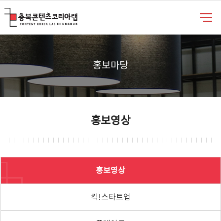
충북콘텐츠코리아랩
홍보마당
홍보영상
홍보영상
킥!스타트업