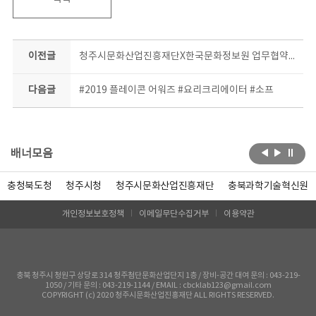
이전글
청주시문화산업진흥재단X한국문화정보원 업무협약! 질 좋은 콘텐츠로 찾아뵐게요♥
다음글
#2019 플레이콘 어워즈 #요리크리에이터 #소프
배너모음
충청북도청
청주시청
청주시문화산업진흥재단
충북과학기술혁신원
개인정보보호정책
이메일무단수집거부
이용약관
충북 청주시 청원구 상당로 314 청주첨단문화산업단지 1층 / 장비-공간 대여 문의 : 043-219-
1050 / 기타 문의 : 043-219-1144 / EMAIL : cbcklab123@gmail.com
COPYRIGHT (c) 2020 청주시문화산업진흥재단 ALL RIGHTS RESERVED.