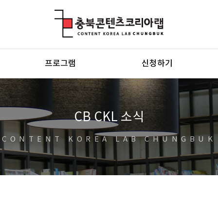
충북콘텐츠코리아랩
프로그램
신청하기
CB CKL 소식
CONTENT KOREA LAB CHUNGBUK