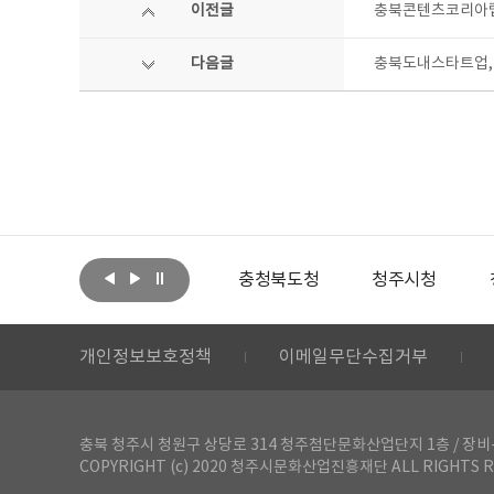
이전글
충북콘텐츠코리아랩
다음글
충북도내스타트업,
아랩
문화체육관광부
충청북도청
청주시청
개인정보보호정책
이메일무단수집거부
충북 청주시 청원구 상당로 314 청주첨단문화산업단지 1층 / 장비-공간 대여 문
COPYRIGHT (c) 2020 청주시문화산업진흥재단 ALL RIGHTS R