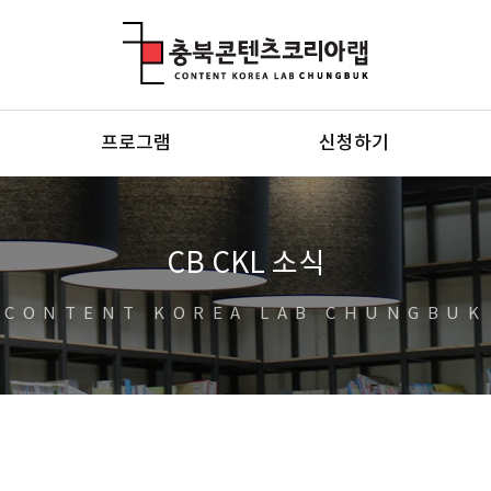
충북콘텐츠코리아랩
프로그램
신청하기
CB CKL 소식
CONTENT KOREA LAB CHUNGBUK