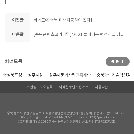
이전글
제페토에 충북 미래지공원이 떴다!
다음글
[충북콘텐츠코리아랩]'2021 플레이콘 랜선채널 영상 공모전' 참가자 모집
배너모음
충청북도청
청주시청
청주시문화산업진흥재단
충북과학기술혁신원
개인정보보호정책
이메일무단수집거부
이용약관
충북 청주시 청원구 상당로 314 청주첨단문화산업단지 1층 / 장비-공간 대여 문의 : 043-219-
1050 / 기타 문의 : 043-219-1144 / EMAIL : cbcklab123@gmail.com
COPYRIGHT (c) 2020 청주시문화산업진흥재단 ALL RIGHTS RESERVED.