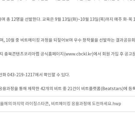
총 12명을 선발한다. 교육은 9월 13일(화)~10월 13일(목)까지 매주 화
며, 10월 중 비트메이킹 과정을 되짚어보며 우수 창작물을 선발하는 결과공유회
지 충북콘텐츠코리아랩 공식홈페이지(www.cbckl.kr)에서 회원 가입 후 공고
043-219-1217에서 확인할 수 있다.
정을 통해 제작한 42개의 비트 중 21건이 비트플랫폼(Beatstars)에 등
]올해의 마지막 라이징스타콘, 비트메이킹 응용과정에 도전하세요.hwp