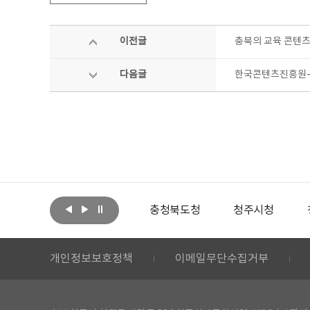
이전글
충북의 교육 콘텐츠
다음글
한국콘텐츠진흥원-
아랩
문화체육관광부
충청북도청
청주시청
개인정보보호정책
이메일무단수집거부