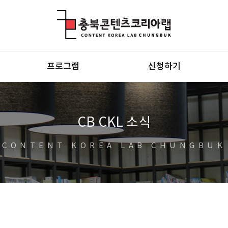
충북콘텐츠코리아랩
프로그램
신청하기
CB CKL 소식
CONTENT KOREA LAB CHUNGBUK