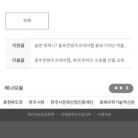
목록
이전글
놀면 뭐하니? 충북콘텐츠코리아랩 홍보기자단 여름방학 서포터즈 모집
다음글
충부콘텐츠코리아랩, 해외 온라인 쇼핑몰 진출 교육
배너모음
충청북도청
청주시청
청주시문화산업진흥재단
충북과학기술혁신원
개인정보보호정책
이메일무단수집거부
이용약관