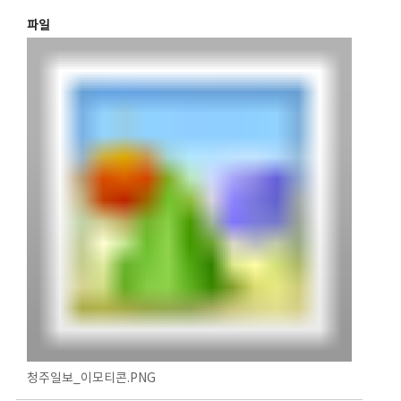
파일
청주일보_이모티콘.PNG