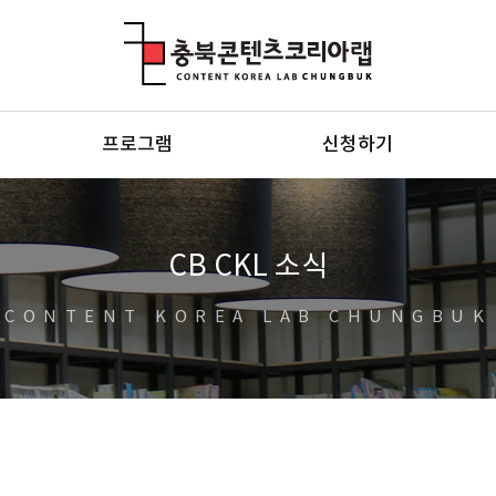
충북콘텐츠코리아랩
프로그램
신청하기
CB CKL 소식
CONTENT KOREA LAB CHUNGBUK