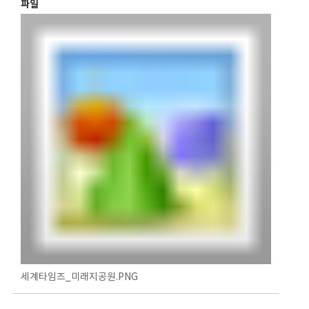
파일
세계타임즈_미래지공원.PNG