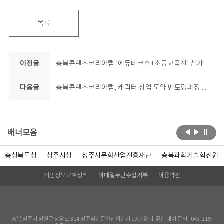
목록
이전글
충북콘텐츠코리아랩 '에듀테크쇼+초등교육전' 참가
다음글
충북콘텐츠코리아랩, 캐릭터 창업 도약 멘토링과정 참여자 모집
배너모음
충청북도청
청주시청
청주시문화산업진흥재단
충북과학기술혁신원
개인정보보호정책
이메일무단수집거부
이용약관
충북 청주시 청원구 상당로 314 청주첨단문화산업단지 1층 / 장비-공간 대여 문의 : 043-219-