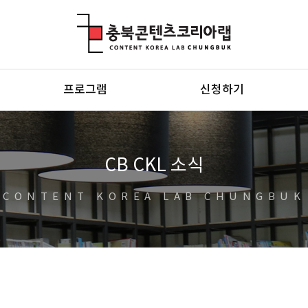
충북콘텐츠코리아랩
프로그램
신청하기
CB CKL 소식
CONTENT KOREA LAB CHUNGBUK