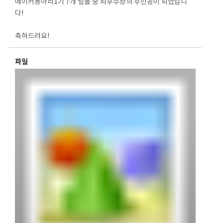
메이커동아리1기 7개 팀들 중 최우수상의 주인공이 되었답니
다!
축하드려요!
파일