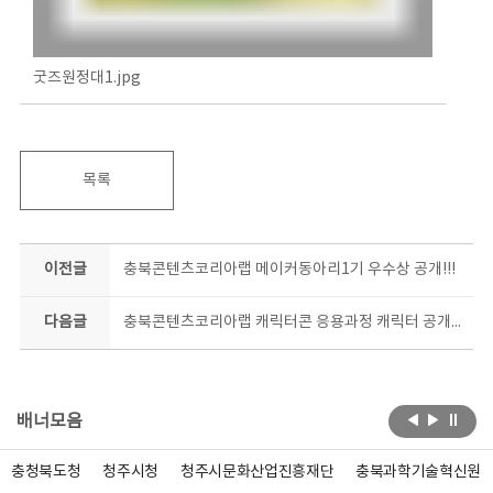
굿즈원정대1.jpg
목록
이전글
충북콘텐츠코리아랩 메이커동아리1기 우수상 공개!!!
다음글
충북콘텐츠코리아랩 캐릭터콘 응용과정 캐릭터 공개-해밀이, 라미토끼, 베르/힛토, 오코노/미야키
배너모음
충청북도청
청주시청
청주시문화산업진흥재단
충북과학기술혁신원