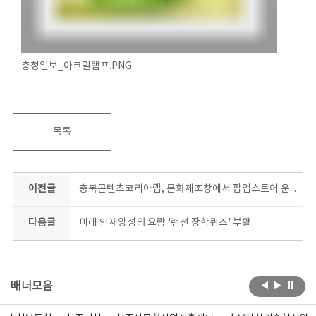
충청일보_아크릴램프.PNG
목록
이전글
충북콘텐츠코리아랩, 문화제조창에서 팝업스토어 운영
다음글
미래 인재양성의 요람 '랜선 장학퀴즈' 부활
배너모음