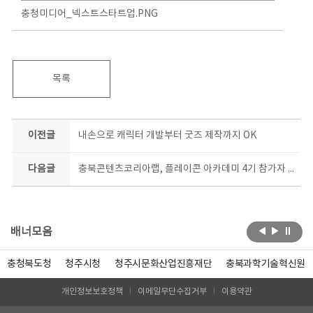
충청미디어_넥스트스타트업.PNG
목록
이전글
내손으로 캐릭터 개발부터 굿즈 제작까지 OK
다음글
충북콘텐츠코리아랩, 플레이콘 아카데미 4기 참가자 모집
배너모음
충청북도청
청주시청
청주시문화산업진흥재단
충북과학기술혁신원
개인정보보호정책
이메일무단수집거부
이용약관