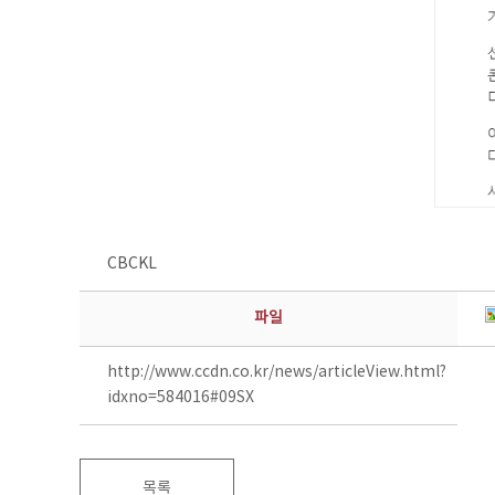
CBCKL
파일
http://www.ccdn.co.kr/news/articleView.html?
idxno=584016#09SX
목록