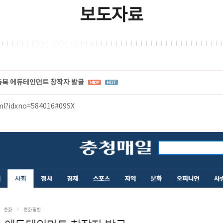
보도자료
충북 에듀테인먼트 창작자 발굴
tml?idxno=584016#09SX