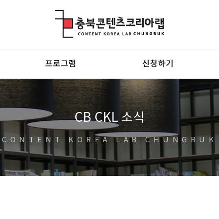
충북콘텐츠코리아랩
프로그램
신청하기
CB CKL 소식
CONTENT KOREA LAB CHUNGBUK