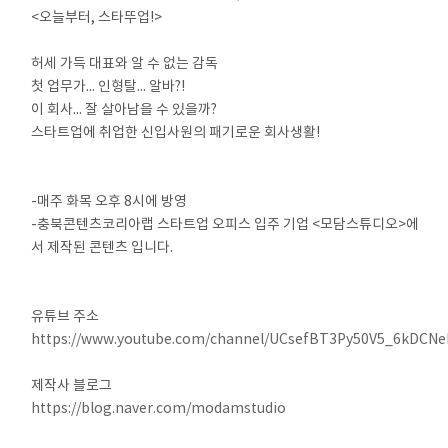
<오늘부터, 스타뚜업!>
⠀
허세 가득 대표와 알 수 없는 감독
첫 업무가... 인형탈... 알바?!
이 회사... 잘 살아남을 수 있을까?
스타트업에 취업한 신입사원의 패기로운 회사생활!
⠀
⠀
-매주 화목 오후 8시에 방영
-충북콘텐츠코리아랩 스타트업 오피스 입주 기업 <모담스튜디오>에
서 제작된 콘텐츠 입니다.
⠀
⠀
유튜브 주소
https://www.youtube.com/channel/UCsefBT3Py50V5_6kDCN
⠀
제작사 블로그
https://blog.naver.com/modamstudio
⠀