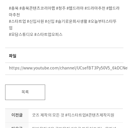
⠀
#충북 #충북콘텐츠코리아랩 #청주 #웹드라마 #드라마추천 #웹드라
마추천
#스타트업 #신입사원 #신입 #슬기로운회사생활 #오늘부터스타뚜
업
#모담스튜디오 #스타트업오피스
⠀
파일
https://www.youtube.com/channel/UCsefBT3Py50V5_6kDCN
목록
이전글
굿즈 제작의 모든 것 #킥스타트업#콘텐츠제작지원