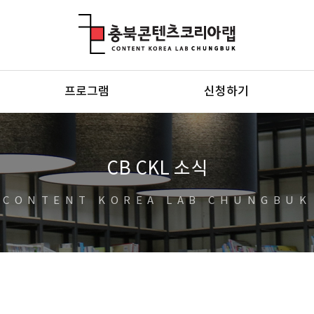
충북콘텐츠코리아랩
프로그램
신청하기
CB CKL 소식
CONTENT KOREA LAB CHUNGBUK