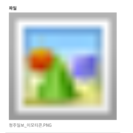
파일
청주일보_이모티콘.PNG