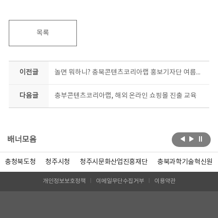
목록
이전글
놀면 뭐하니? 충북콘텐츠코리아랩 홍보기자단 여름방학 서포터즈 모집
다음글
충부콘텐츠코리아랩, 해외 온라인 쇼핑몰 진출 교육
배너모음
충청북도청
청주시청
청주시문화산업진흥재단
충북과학기술혁신원
개인정보보호정책
이메일무단수집거부
이용약관