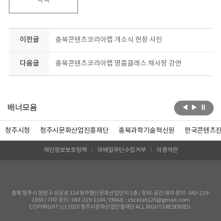
목록
이전글
충북콘텐츠코리아랩 개소식 현장 사진
다음글
충북콘텐츠코리아랩 명품클래스 채사장 강연
배너모음
청주시청
청주시문화산업진흥재단
충북과학기술혁신원
한국콘텐츠
개인정보보호정책
이메일무단수집거부
이용약관
충북 청주시 청원구 상당로 314 청주첨단문화산업단지 1층 / 장비-공간 대여 문의 : 043-219-
1050 / 기타 문의 : 043-219-1144 / EMAIL : cbcklab123@gmail.com
COPYRIGHT (c) 2020 청주시문화산업진흥재단 ALL RIGHTS RESERVED.