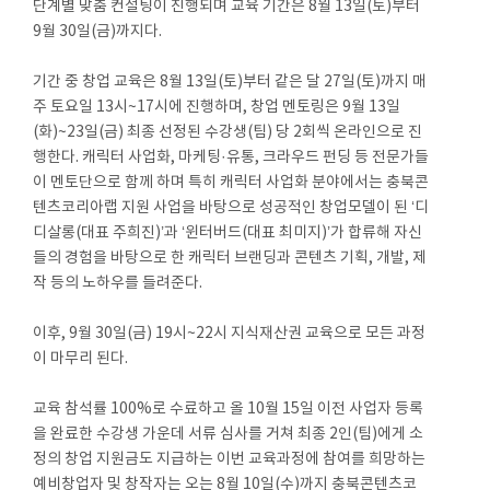
단계별 맞춤 컨설팅이 진행되며 교육 기간은 8월 13일(토)부터
9월 30일(금)까지다.
기간 중 창업 교육은 8월 13일(토)부터 같은 달 27일(토)까지 매
주 토요일 13시~17시에 진행하며, 창업 멘토링은 9월 13일
(화)~23일(금) 최종 선정된 수강생(팀) 당 2회씩 온라인으로 진
행한다. 캐릭터 사업화, 마케팅·유통, 크라우드 펀딩 등 전문가들
이 멘토단으로 함께 하며 특히 캐릭터 사업화 분야에서는 충북콘
텐츠코리아랩 지원 사업을 바탕으로 성공적인 창업모델이 된 ‘디
디살롱(대표 주희진)’과 ‘윈터버드(대표 최미지)’가 합류해 자신
들의 경험을 바탕으로 한 캐릭터 브랜딩과 콘텐츠 기획, 개발, 제
작 등의 노하우를 들려준다.
이후, 9월 30일(금) 19시~22시 지식재산권 교육으로 모든 과정
이 마무리 된다.
교육 참석률 100%로 수료하고 올 10월 15일 이전 사업자 등록
을 완료한 수강생 가운데 서류 심사를 거쳐 최종 2인(팀)에게 소
정의 창업 지원금도 지급하는 이번 교육과정에 참여를 희망하는
예비창업자 및 창작자는 오는 8월 10일(수)까지 충북콘텐츠코