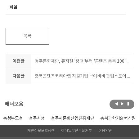
파일
목록
이전글
청주문화재단, 뮤지컬 '창고'부터 '콘텐츠 충북 100' 북콘서트까지
다음글
충북콘텐츠코리아랩 지원기업 브이비비 팝업스토어 현백서 만난다
배너모음
충청북도청
청주시청
청주시문화산업진흥재단
충북과학기술혁신원
개인정보보호정책
이메일무단수집거부
이용약관