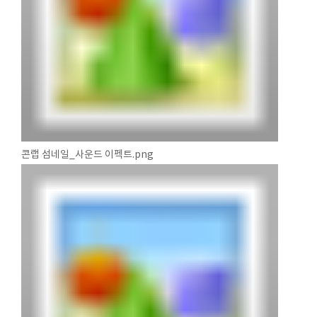
콘랩 섬네일_사운드 이펙트.png