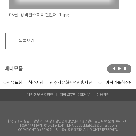
05월_장비필수교육 캘린더_1.jpg
목록보기
배너모음
충청북도청
청주시청
청주시문화산업진흥재단
충북과학기술혁신원
개인정보보호정책
이메일무단수집거부
이용약관
충북 청주시 청원구 상당로 314 청주첨단문화산업단지 1층 / 장비-공간 대여 문의 : 043-219-
1050 / 기타 문의 : 043-219-1144 / EMAIL : cbcklab123@gmail.com
COPYRIGHT (c) 2020 청주시문화산업진흥재단 ALL RIGHTS RESERVED.