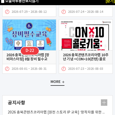
오늘하루동안보지않기
[닫기]
비 마스터링] 생성형 AI를 활용
타트업 오피스] 신규 입주자 모
한 상품개발 굿즈 제작 기본과
집
정 수강생 모집공고
2026-07-29 ~ 2026-08-12
2026-07-24 ~ 2026-08-14
D-22
2026 충북콘텐츠코리아랩 [장
2026 충북콘텐츠코리아랩 10주
비마스터링] 8월 장비 필수교
년 기념 <CON×10(콘텐) 콜로
육 참가자 모집
키움> 참여자 모집
2026-08-01 ~ 2026-08-31
2026-07-23 ~ 2026-08-03
MORE
공지사항
2026 충북콘텐츠코리아랩 [원천 스토리 IP 교육] ‘창작자를 위한 스토리 장르 특강’ 5주차 추가 모집 공고