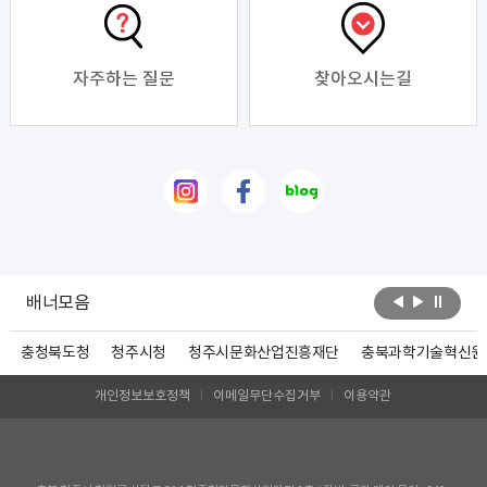
흉담, 죽은 집에 관한 기록』 등 스릴러·호러 장르소설 다수
출간 - MBC , 출연,- K스릴러작가 공모전 당선 등 2. 모집
개요 가. 모집대상: 충북 도내 스토리 및 콘텐츠 창작에 관
심 있는 창작자·시민 나. 모집인원: 선착순 모집 다. 모집기
자주하는 질문
찾아오시는길
간: 공고일 ~ 2026. 8. 11.(화) 마. 결과안내: 신청자 대상 개
별 안내 3. 신청방법 ◦ 아래 수강신청 URL 접속 후 신청서
작성 ▶ 신청링크:
https://forms.gle/qFMM7BiSu81362ZK7 4. 기타문의 -
충북콘텐츠코리아랩 [원천 스토리 IP 교육] 담당자 ☎
043-219-1144 일정 변경에 너른 양해를 보내주신 참여자
여러분께 다시 한번 감사드리며, 8월 12일 진행되는 장르
특강에 많은 관심과 참여 바랍니다.
배너모음
충청북도청
청주시청
청주시문화산업진흥재단
충북과학기술혁신원
개인정보보호정책
이메일무단수집거부
이용약관