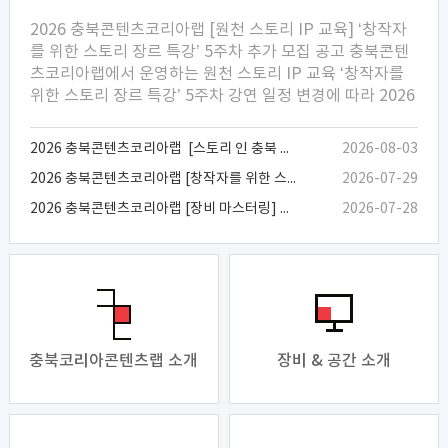
2026 충북콘텐츠코리아랩 [원천 스토리 IP 교육] ‘창작자
를 위한 스토리 장르 특강’ 5주차 추가 모집 공고 충북콘텐
츠코리아랩에서 운영하는 원천 스토리 IP 교육 ‘창작자를
위한 스토리 장르 특강’ 5주차 강연 일정 변경에 따라 2026
년 8월 12일(수) 진행됩니다. 이에 따라 변경된 일정의 강
연 참여자를 추가 모집하오니, 범죄/스릴러 장르 및 스토리
2026 충북콘텐츠코리아랩 [스토리 인 충북 영상 제작지원] 선정결과
2026-08-03
IP 창작에 관심 있는 여러분의 많은 참여 바랍니다. ▶ 신청
2026 충북콘텐츠코리아랩 [창작자를 위한 스토리 장르 특강] 5주차 강연 취소 및 일정 연기 안내
2026-07-29
링크: https://forms.gle/qFMM7BiSu81362ZK7 ※ 기
존 5주차 강연 신청자 중 8월 12일 강연 참석을 희망하시는
2026 충북콘텐츠코리아랩 [장비 마스터링] 생성형 AI를 활용한 상품개발 굿즈 제작 기본과정 수강생 모집공고
2026-07-28
분께서도 신청링크를 통해 재신청해 주세요. 1. 교육개요
가. 교 육 명: 2026 충북콘텐츠코리아랩 [원천 스토리 IP 교
육] 창작자를 위한 스토리 장르 특강 5주차 나. 교육내용 -
범죄·스릴러 장르의 이야기 구성 방식과 창작 문법에 대한
현업 작가 강연 - 소재 발굴, 인물·캐릭터 설정 등 장르별 특
징을 바탕으로 한 실무 창작 노하우 전달 - 수강생 질의응답
을 통한 범죄·스릴러 장르에 대한 이해도 향상 다. 교육일
충북코리아콘텐츠랩 소개
장비 & 공간 소개
시: 2026. 8. 12.(수) 19:00~22:00 라. 교육장소: 청주첨단
문화산업단지 에듀피아 영상관 (충북 청주시 청원구 상당
로 314, 1층) 마. 교육강사: 전건우 작가 -밤의 이야기꾼들,