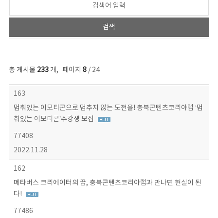
총 게시물
233
개
,
페이지
8
/ 24
보도자료 목록 - 번호, 제목, 작성자, 파일, 조회수, 작성일 정보 제공
163
멈춰있는 이모티콘으로 멈추지 않는 도전을! 충북콘텐츠코리아랩 ‘멈
춰있는 이모티콘’수강생 모집
77408
2022.11.28
162
메타버스 크리에이터의 꿈, 충북콘텐츠코리아랩과 만나면 현실이 된
다!
77486